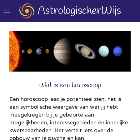
Ga
AstrologischerWijs
direct
naar
de
hoofdinhoud
Wat is een horoscoop
Een horoscoop laat je potentieel zien, het is
een symbolische weergave van wat jij hebt
meegekregen bij je geboorte aan
mogelijkheden, interessegebieden en innerlijke
kwetsbaarheden. Het vertelt iets over de
opbouw van je psyche en kan